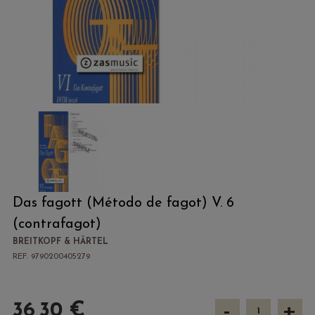
Das fagott (Método de fagot) V. 6
(contrafagot)
BREITKOPF & HÄRTEL
REF. 9790200405279
-
+
36,30 €