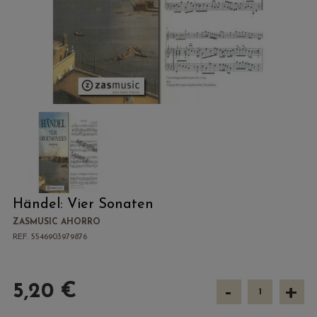
Händel: Vier Sonaten
ZASMUSIC AHORRO
REF. 5546903979876
-
+
5,20 €