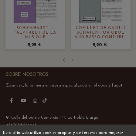
SCHICKHARDT: L
LOEILLET DE GANT: 2
´ALPHABET DE LA
SONATEN FOR OBOE
MUSIQUE
AND BASSO CONTINUO
OPUS 5 NO. 2 AND 6
5,25 €
5,20 €
‹
›
SOBRE NOSOTROS
Zasmusic, la primera empresa especializada en el oboe y fagot.
TikTok
Facebook
YouTube
Instagram
Calle del Barrio Comercio nº 1, La Pobla Llarga,
46670(Valencia)
Este sitio web utiliza cookies propias y de terceros para mejorar
Email: info@zasmusic.com