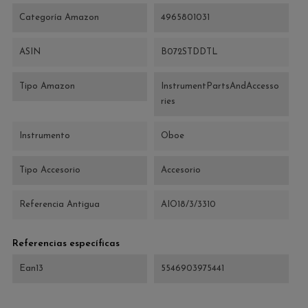
Categoría Amazon
4965801031
ASIN
B072STDDTL
Tipo Amazon
InstrumentPartsAndAccesso
ries
Instrumento
Oboe
Tipo Accesorio
Accesorio
Referencia Antigua
AIO18/3/3310
Referencias específicas
Ean13
5546903975441