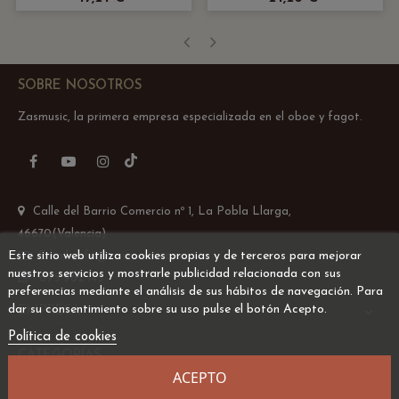
‹
›
SOBRE NOSOTROS
Zasmusic, la primera empresa especializada en el oboe y fagot.
TikTok
Facebook
YouTube
Instagram
Calle del Barrio Comercio nº 1, La Pobla Llarga,
46670(Valencia)
Este sitio web utiliza cookies propias y de terceros para mejorar
Email: info@zasmusic.com
nuestros servicios y mostrarle publicidad relacionada con sus
695 962 145
preferencias mediante el análisis de sus hábitos de navegación. Para
dar su consentimiento sobre su uso pulse el botón Acepto.
EMPRESA

Política de cookies
CATEGORÍAS

ACEPTO