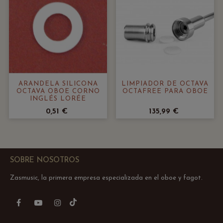
ARANDELA SILICONA
LIMPIADOR DE OCTAVA
OCTAVA OBOE CORNO
OCTAFREE PARA OBOE
INGLÉS LORÉE
0,51 €
135,99 €
SOBRE NOSOTROS
Zasmusic, la primera empresa especializada en el oboe y fagot.
TikTok
Facebook
YouTube
Instagram