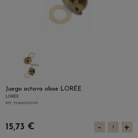
Juego octava oboe LORÉE
LORÉE
REF. 5546903975793
-
+
15,73 €