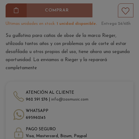
COMPRAR
Últimas unidades en stock:
1 unidad disponible.
Entrega 24/48h
Su guillotina para cañas de oboe de la marca Rieger,
utilizada tantos años y con problemas ya de corte al estar
desafilada u otros propios del uso, tiene ahora una segunda
oportunidad. La enviamos a Rieger y la reparará
completamente
ATENCIÓN AL CLIENTE
962 591 276 |
info@zasmusic.com
WHATSAPP
695962145
PAGO SEGURO
Visa, Mastercard, Bizum, Paypal